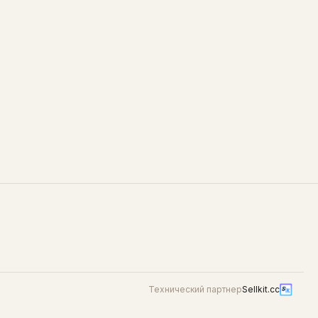
50
цом и
идеальный выбор к курице,
наггетсам и горячим закускам.
Технический партнер
Sellkit.cc