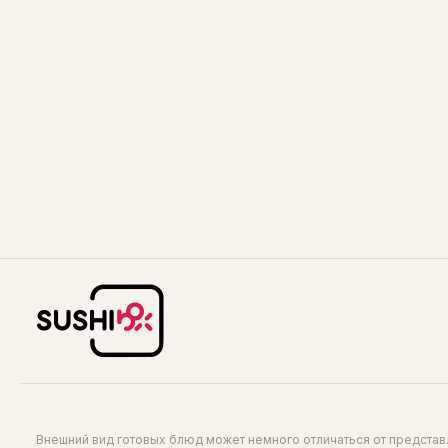
50
50
раскрыть всю глубину
добавит 
морепродуктов. Идеален для
заправки и маринадов.
Кетчуп Heinz
25 г
Тот самый томатный вкус, который
знаком каждому. Густой,
насыщенный, из отборных томатов
— классика, которая подходит ко
40
всему: от картофеля до роллов.
Внешний вид готовых блюд может немного отличаться от предста