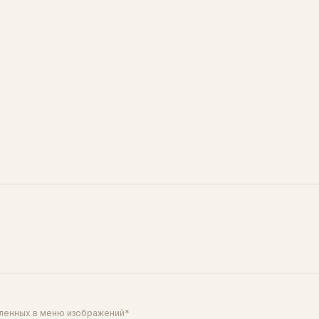
40
блюду свежести.
сочетается с лососем, тун
креветкой.
вленных в меню изображений*