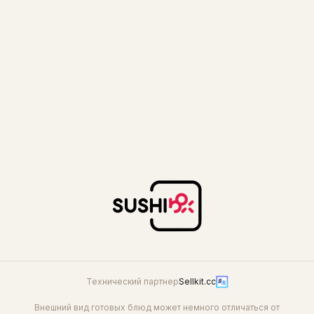
929 г
729 г
2 199
1 249
2 416
1 636
Жара сет
Запеченный сет
658 г
672 г
1 249
1 249
1 387
1 427
Технический партнер
Sellkit.cc
Внешний вид готовых блюд может немного отличаться от