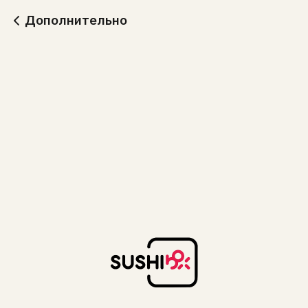
Дополнительно
Соевый соус
Имбирь
9 г
30 г
35
35
Васаби
20 г
35